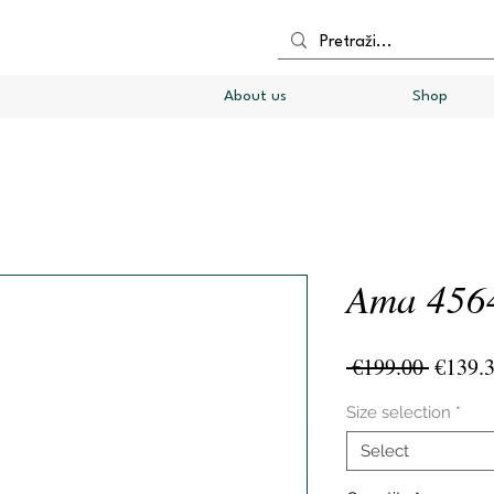
About us
Shop
Ama 456
Regula
 €199.00 
€139.
Price
Size selection
*
Select