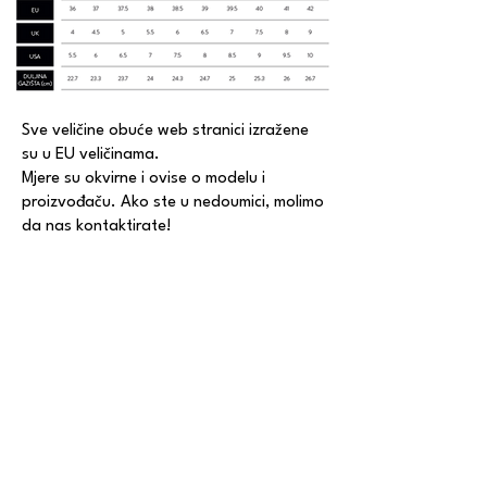
Sve veličine obuće web stranici izražene
su u EU veličinama.
Mjere su okvirne i ovise o modelu i
proizvođaču. Ako ste u nedoumici, molimo
da nas kontaktirate!
CONTACT
Email:
thechoicestore1@gmail.com
Phone:
+385 1 4872-092
/
+385 91 503-
5292