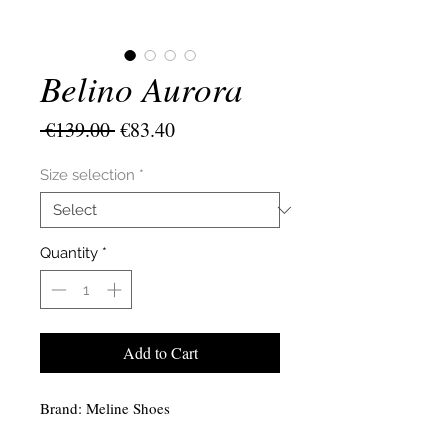
Belino Aurora
Regular
Sale
 €139.00 
€83.40
Price
Price
Size selection
*
Quantity
*
Add to Cart
Brand: Meline Shoes