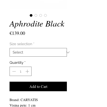
Aphrodite Black
Price
€139.00
Size selection
*
Quantity
*
Add to Cart
Brand: CARYATIS
Visina pete: 1 cm