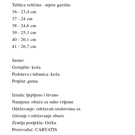
Tablica veličina - mjere gazišta:
36 - 23,4 cm
37 - 24 cm
38 - 24,6 cm
39 - 25,3 cm
40 - 26,1 cm
41 - 26,7 cm
Sastav
Gornjište: koža
Podstava i tabanica: koža
Potplat: guma
Izrada: ljepljeno i šivano
Namjena: obuća za suho vrijeme
Održavanje: održavati sredstvima za
čišćenje i održavanje obuće
Zemlja porijekla: Grčka
Proizvođač: CARYATIS