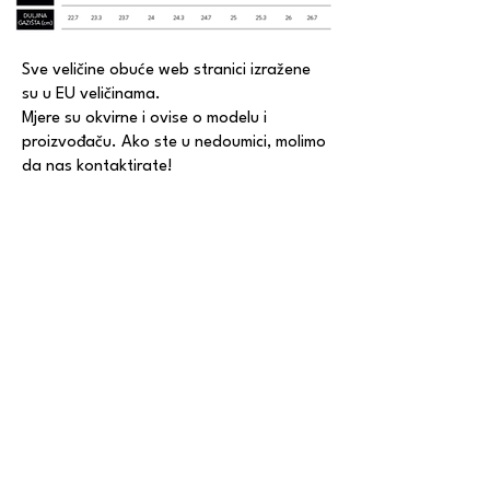
Sve veličine obuće web stranici izražene
su u EU veličinama.
Mjere su okvirne i ovise o modelu i
proizvođaču. Ako ste u nedoumici, molimo
da nas kontaktirate!
CONTACT
Email:
thechoicestore1@gmail.com
Phone:
+385 1 4872-092
/
+385 91 503-
5292
Gundulićeva St. 11, 10000, Zagreb