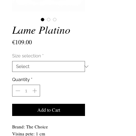
Lame Platino
Price
€109.00
Size selection
*
Quantity
*
Add to Cart
Brand: The Choice
Visina pete: 1 cm