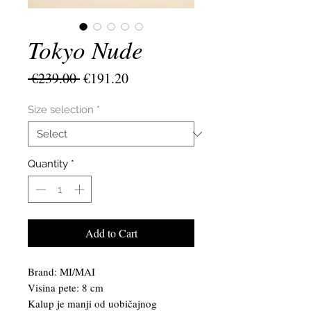
Tokyo Nude
Regular
Sale
 €239.00 
€191.20
Price
Price
Size selection
*
Quantity
*
Add to Cart
Brand: MI/MAI
Visina pete: 8 cm
Kalup je manji od uobičajnog