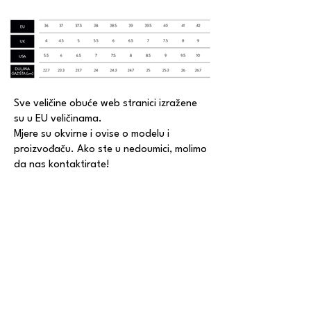
Sve veličine obuće web stranici izražene
su u EU veličinama.
Mjere su okvirne i ovise o modelu i
proizvođaču. Ako ste u nedoumici, molimo
da nas kontaktirate!
CONTACT
Email:
thechoicestore1@gmail.com
Phone:
+385 1 4872-092
/
+385 91 503-