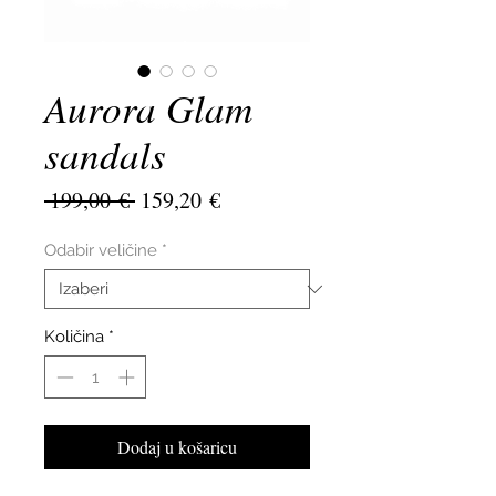
Aurora Glam
sandals
Redovna
Cijena
 199,00 € 
159,20 €
cijena
s
popustom
Odabir veličine
*
Količina
*
Dodaj u košaricu