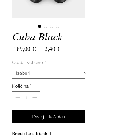
Cuba Black
Redovna
Cijena
 189,00 € 
113,40 €
cijena
s
popustom
Odabir veličine
*
Količina
*
Dodaj u košaricu
Brand: Loie Istanbul