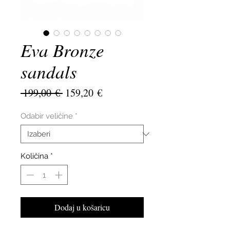
Eva Bronze
sandals
Redovna
Cijena
 199,00 € 
159,20 €
cijena
s
popustom
Odabir veličine
*
Količina
*
Dodaj u košaricu