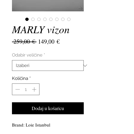
MARLY vizon
Redovna
Cijena
 259,00 € 
149,00 €
cijena
s
popustom
Odabir veličine
*
Količina
*
Dodaj u košaricu
Brand: Loie Istanbul