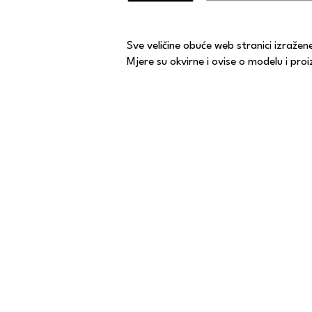
Sve veličine obuće web stranici izražen
Mjere su okvirne i ovise o modelu i pr
KONTAKT
Email:
thechoicestore1@gmail.com
Tel:
+385 1 4872-092
/
+385 91 503-5