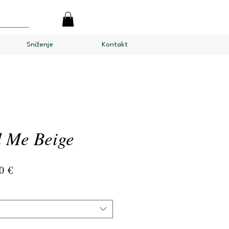
Sniženje
Kontakt
d Me Beige
na
Cijena
0 €
s
popustom