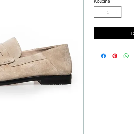
Količina
*
D