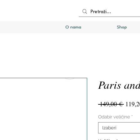
O nama
Shop
Paris an
Redov
 149,00 € 
119,2
cijena
Odabir veličine
*
Izaberi