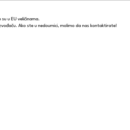
e su u EU veličinama.
oizvođaču. Ako ste u nedoumici, molimo da nas kontaktirate!
Kontakt forma :)
292