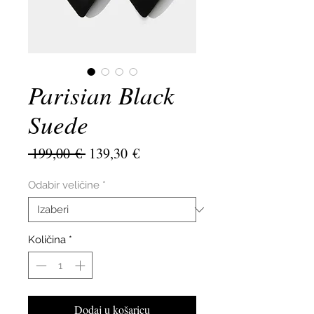
Parisian Black
Suede
Redovna
Cijena
 199,00 € 
139,30 €
cijena
s
popustom
Odabir veličine
*
Količina
*
Dodaj u košaricu