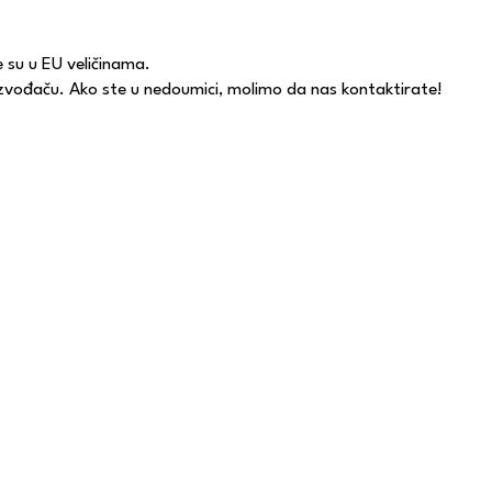
e su u EU veličinama.
oizvođaču. Ako ste u nedoumici, molimo da nas kontaktirate!
Kontakt forma :)
292