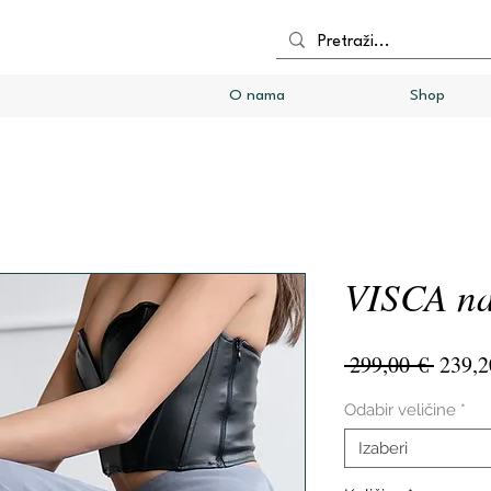
O nama
Shop
VISCA na
Redov
 299,00 € 
239,2
cijena
Odabir veličine
*
Izaberi