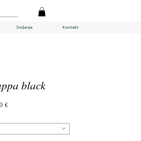
Sniženje
Kontakt
ppa black
na
Cijena
0 €
s
popustom