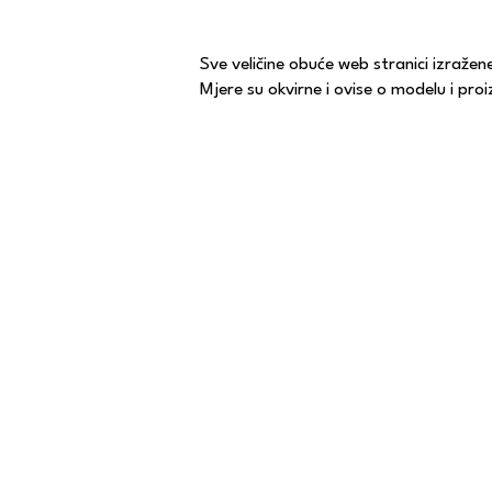
Sve veličine obuće web stranici izražen
Mjere su okvirne i ovise o modelu i pr
KONTAKT
Email:
thechoicestore1@gmail.com
Tel:
+385 1 4872-092
/
+385 91 503-5