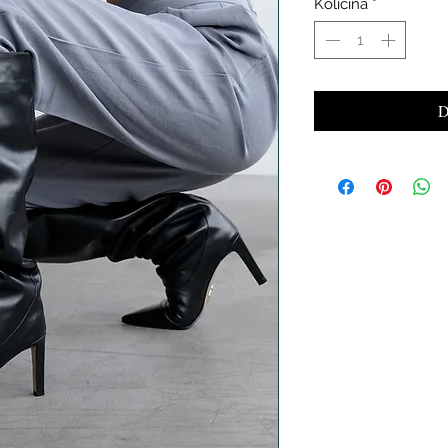
Količina
*
D